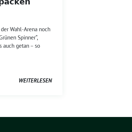
𝘂𝗽𝗮𝗰𝗸𝗲𝗻
in der Wahl-Arena noch
Grünen Spinner“,
s auch getan – so
WEITERLESEN