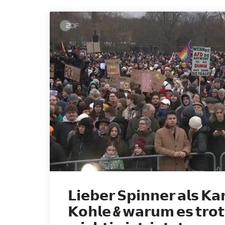
𝗟𝗶𝗲𝗯𝗲𝗿 𝗦𝗽𝗶𝗻𝗻𝗲𝗿 𝗮𝗹𝘀 𝗞𝗮
𝗞𝗼𝗵𝗹𝗲 & 𝘄𝗮𝗿𝘂𝗺 𝗲𝘀 𝘁𝗿𝗼