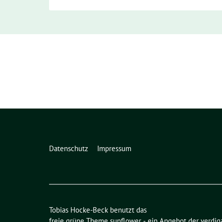
Datenschutz
Impressum
Tobias Hocke-Beck benutzt das
freie grüne Theme
sunflower
‐ ein Angebot der
verdig