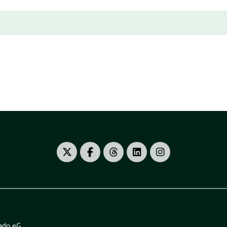
ado eG
.